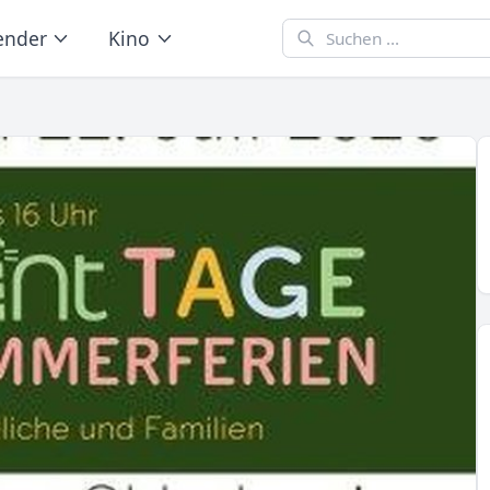
ender
Kino