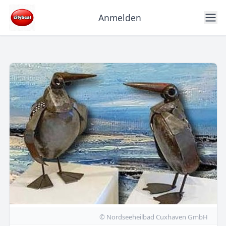
Anmelden
© Nordseeheilbad Cuxhaven GmbH