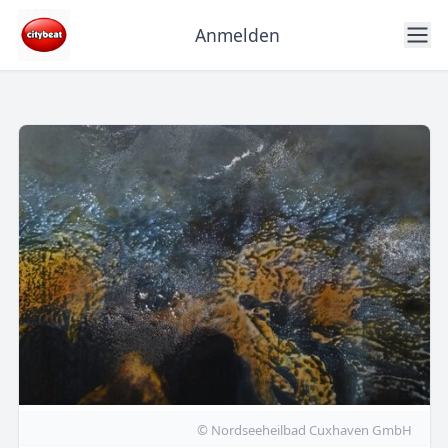
Anmelden
© Nordseeheilbad Cuxhaven GmbH