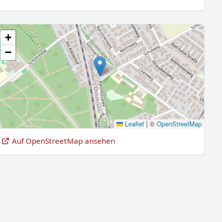
+
−
Leaflet
|
©
OpenStreetMap
Auf OpenStreetMap ansehen