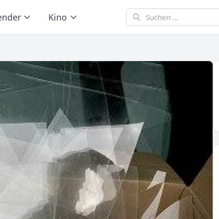
ender
Kino