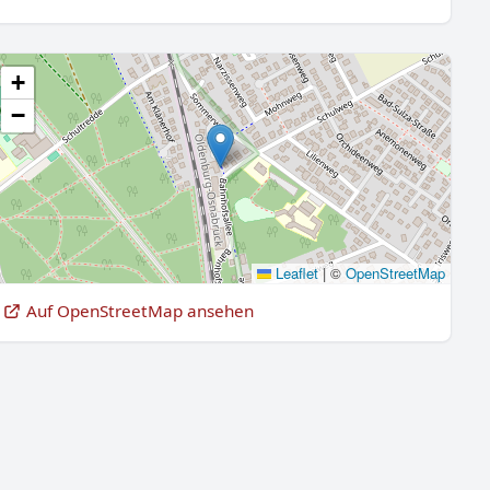
+
−
Leaflet
|
©
OpenStreetMap
Auf OpenStreetMap ansehen