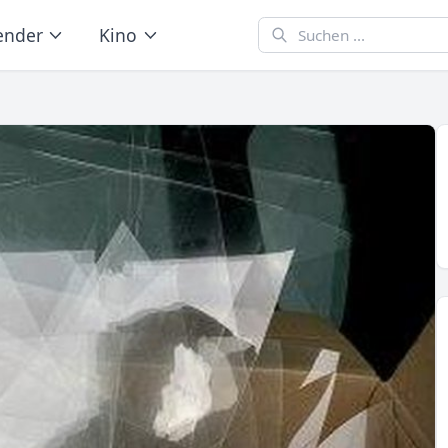
ender
Kino