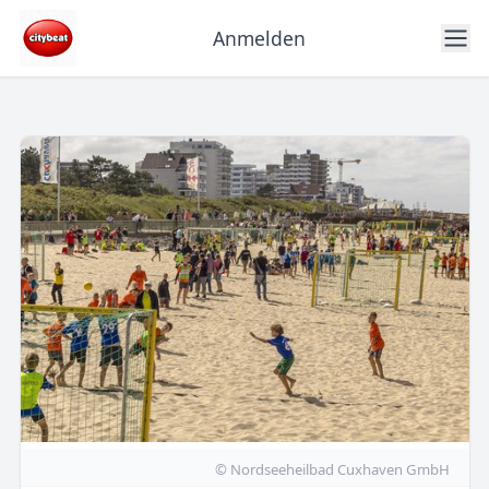
Anmelden
© Nordseeheilbad Cuxhaven GmbH