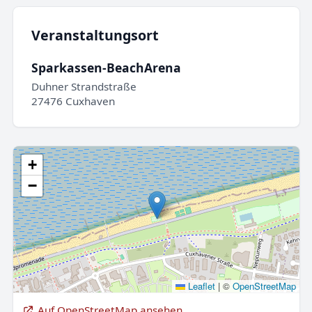
Veranstaltungsort
Sparkassen-BeachArena
Duhner Strandstraße
27476 Cuxhaven
+
−
Leaflet
|
©
OpenStreetMap
Auf OpenStreetMap ansehen