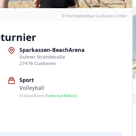
© Nordseeheilbad Cuxhaven GmbH
eturnier
Sparkassen-BeachArena
Duhner Strandstraße
27476 Cuxhaven
Sport
Volleyball
KI-klassifiziert
(hohe Konfidenz)