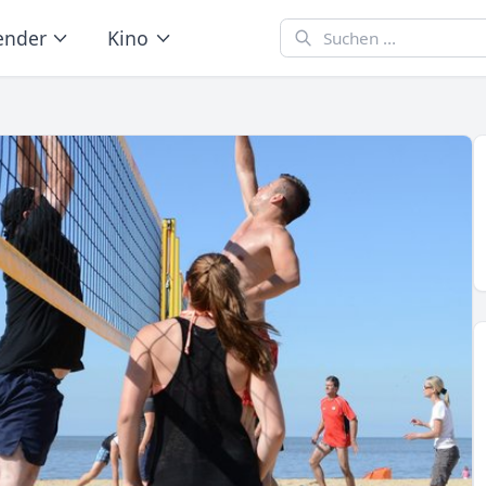
ender
Kino