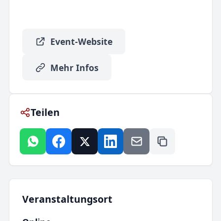
Event-Website
Mehr Infos
Teilen
Veranstaltungsort