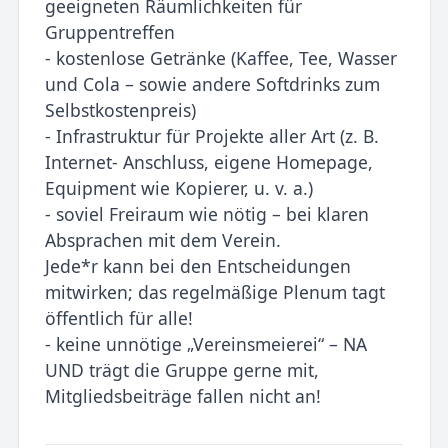
geeigneten Räumlichkeiten für
Gruppentreffen
- kostenlose Getränke (Kaffee, Tee, Wasser
und Cola – sowie andere Softdrinks zum
Selbstkostenpreis)
- Infrastruktur für Projekte aller Art (z. B.
Internet- Anschluss, eigene Homepage,
Equipment wie Kopierer, u. v. a.)
- soviel Freiraum wie nötig – bei klaren
Absprachen mit dem Verein.
Jede*r kann bei den Entscheidungen
mitwirken; das regelmäßige Plenum tagt
öffentlich für alle!
- keine unnötige „Vereinsmeierei“ – NA
UND trägt die Gruppe gerne mit,
Mitgliedsbeiträge fallen nicht an!