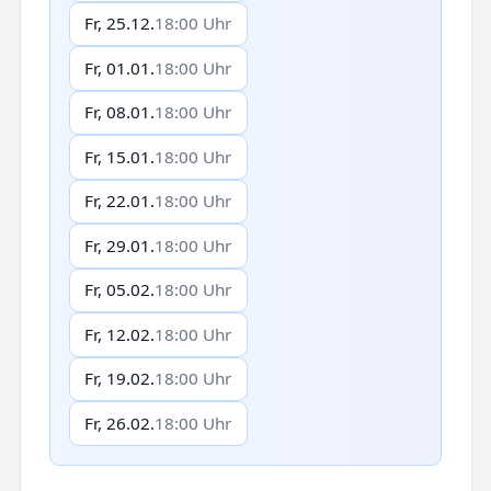
Fr, 25.12.
18:00 Uhr
Fr, 01.01.
18:00 Uhr
Fr, 08.01.
18:00 Uhr
Fr, 15.01.
18:00 Uhr
Fr, 22.01.
18:00 Uhr
Fr, 29.01.
18:00 Uhr
Fr, 05.02.
18:00 Uhr
Fr, 12.02.
18:00 Uhr
Fr, 19.02.
18:00 Uhr
Fr, 26.02.
18:00 Uhr