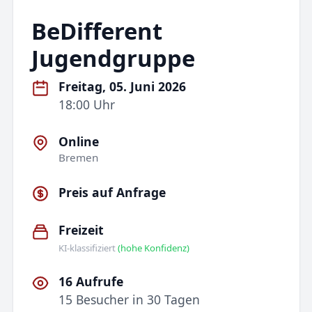
BeDifferent
Jugendgruppe
Freitag, 05. Juni 2026
18:00 Uhr
Online
Bremen
Preis auf Anfrage
Freizeit
KI-klassifiziert
(hohe Konfidenz)
16 Aufrufe
15 Besucher in 30 Tagen