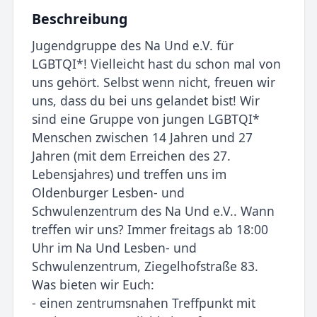
Beschreibung
Jugendgruppe des Na Und e.V. für
LGBTQI*! Vielleicht hast du schon mal von
uns gehört. Selbst wenn nicht, freuen wir
uns, dass du bei uns gelandet bist! Wir
sind eine Gruppe von jungen LGBTQI*
Menschen zwischen 14 Jahren und 27
Jahren (mit dem Erreichen des 27.
Lebensjahres) und treffen uns im
Oldenburger Lesben- und
Schwulenzentrum des Na Und e.V.. Wann
treffen wir uns? Immer freitags ab 18:00
Uhr im Na Und Lesben- und
Schwulenzentrum, Ziegelhofstraße 83.
Was bieten wir Euch:
- einen zentrumsnahen Treffpunkt mit