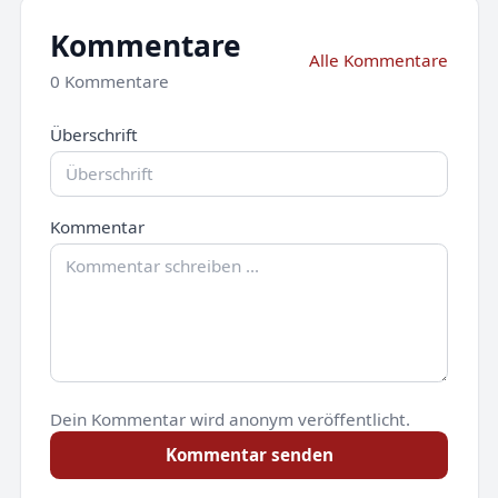
Kommentare
Alle Kommentare
0 Kommentare
Überschrift
Kommentar
Dein Kommentar wird anonym veröffentlicht.
Kommentar senden