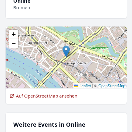
Online
Bremen
+
−
Leaflet
|
©
OpenStreetMap
Auf OpenStreetMap ansehen
Weitere Events in Online