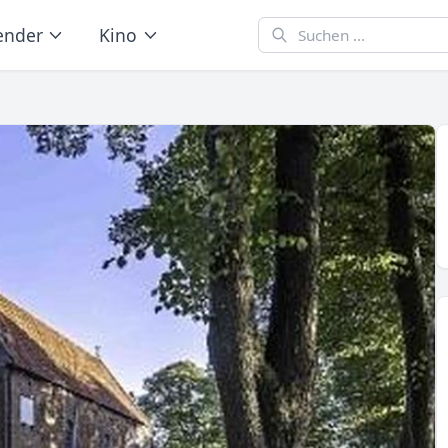
ender
Kino