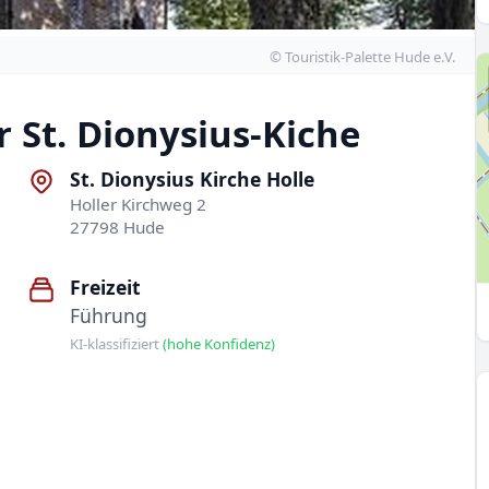
© Touristik-Palette Hude e.V.
r St. Dionysius-Kiche
St. Dionysius Kirche Holle
Holler Kirchweg 2
27798 Hude
Freizeit
Führung
KI-klassifiziert
(hohe Konfidenz)