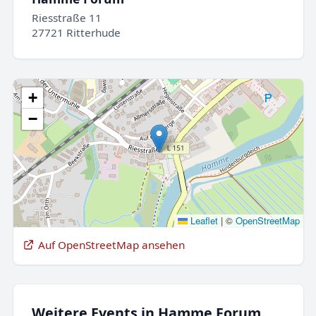
Riesstraße 11
27721 Ritterhude
+
−
Leaflet
|
©
OpenStreetMap
Auf OpenStreetMap ansehen
Weitere Events in Hamme Forum