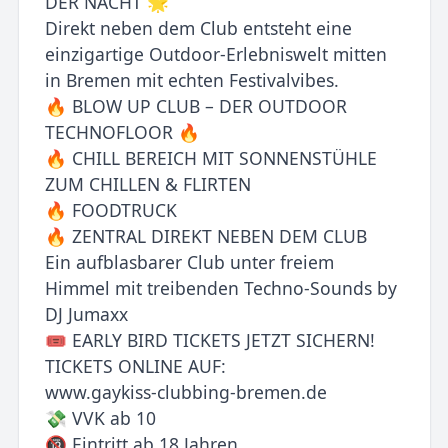
DER NACHT 🌟
Direkt neben dem Club entsteht eine
einzigartige Outdoor-Erlebniswelt mitten
in Bremen mit echten Festivalvibes.
🔥 BLOW UP CLUB – DER OUTDOOR
TECHNOFLOOR 🔥
🔥 CHILL BEREICH MIT SONNENSTÜHLE
ZUM CHILLEN & FLIRTEN
🔥 FOODTRUCK
🔥 ZENTRAL DIREKT NEBEN DEM CLUB
Ein aufblasbarer Club unter freiem
Himmel mit treibenden Techno-Sounds by
DJ Jumaxx
🎟️ EARLY BIRD TICKETS JETZT SICHERN!
TICKETS ONLINE AUF:
www.gaykiss-clubbing-bremen.de
💸 VVK ab 10
🔞 Eintritt ab 18 Jahren