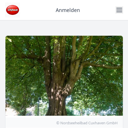
Anmelden
© Nordseeheilbad Cuxhaven GmbH