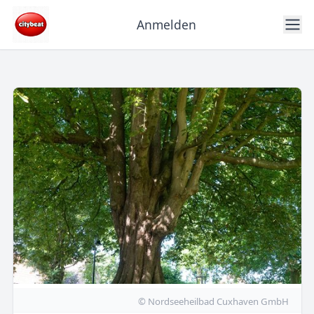
Anmelden
© Nordseeheilbad Cuxhaven GmbH