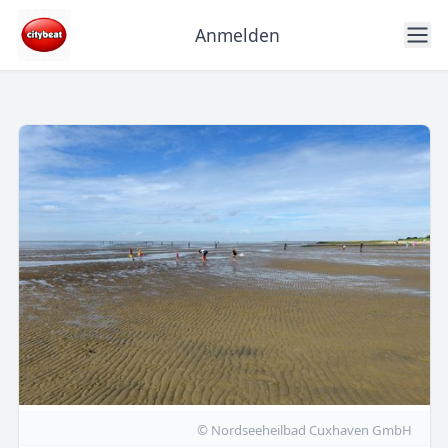
Anmelden
© Nordseeheilbad Cuxhaven GmbH