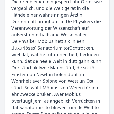
Die drei bleiben eingesperrt, ihr Opfer war
vergeblich, und die Welt gerät in die
Hände einer wahnsinnigen Ärztin.
Dürrenmatt bringt uns in De Physikers die
Verantwortung der Wissenschaft auf
äußerst unterhaltsame Weise näher.
De Physiker Möbius hett sik in een
„luxuriöses“ Sanatorium torüchtrocken,
wiel dat, wat he rutfunnen hett, bedüden
kunn, dat de heele Welt in dutt gahn kunn.
Dor sünd ok twee Mannslüüd, de sik för
Einstein un Newton holen doot, in
Wohrheit aver Spione von West un Ost
sünd. Se wüllt Möbius sien Weten för jem
ehr Zwecke bruken. Aver Möbius
övertüügt jem, as angeblich Verrückten in
dat Sanatorium to blieven, üm de Welt to
retten. Düsse Plan geiht nich op, wiel de