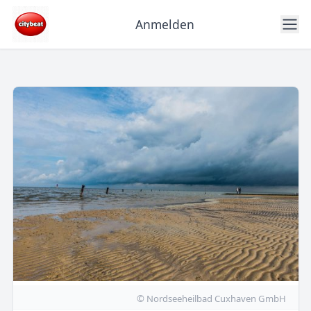
Anmelden
© Nordseeheilbad Cuxhaven GmbH