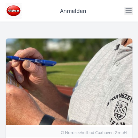
Anmelden
© Nordseeheilbad Cuxhaven GmbH