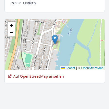
26931 Elsfleth
+
−
Leaflet
|
©
OpenStreetMap
Auf OpenStreetMap ansehen