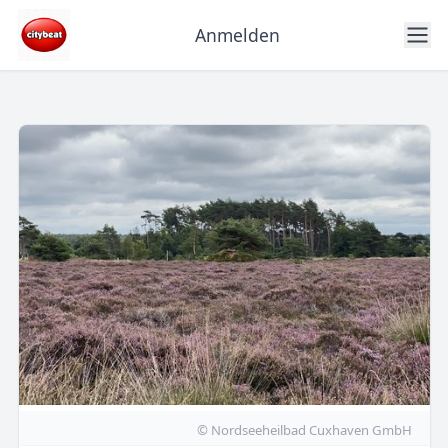
Anmelden
© Nordseeheilbad Cuxhaven GmbH