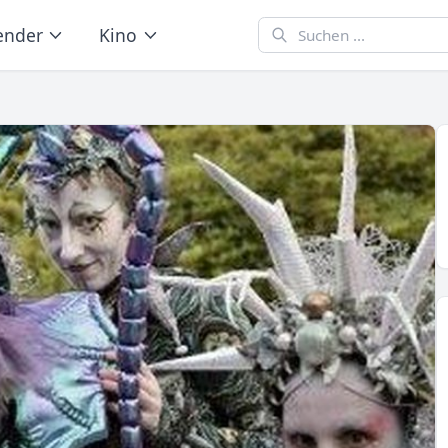
ender
Kino