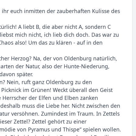
 ihr euch inmitten der zauberhaften Kulisse des
lich! A liebt B, die aber nicht A, sondern C
iebst mich nicht, ich lieb dich doch. Das war zu
Chaos also! Um das zu klären - auf in den
lcher Herzog? Na, der von Oldenburg natürlich,
garten der Natur, also der Hunte-Niederung,
davon später.
en? Nein, ruft ganz Oldenburg zu den
in Picknick im Grünen! Weckt überall den Geist
ie Herrscher der Elfen und Elben zanken
 deshalb muss die Liebe her. Nicht zwischen den
atur versöhnen. Zumindest im Traum. In Zettels
ser Zettel? Zettel gehört zu einer
omödie von Pyramus und Thispe“ spielen wollen.