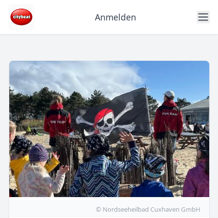
Anmelden
© Nordseeheilbad Cuxhaven GmbH