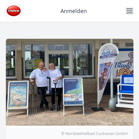
Anmelden
© Nordseeheilbad Cuxhaven GmbH