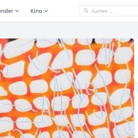
ender
Kino