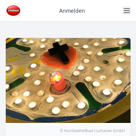
Anmelden
© Nordseeheilbad Cuxhaven GmbH