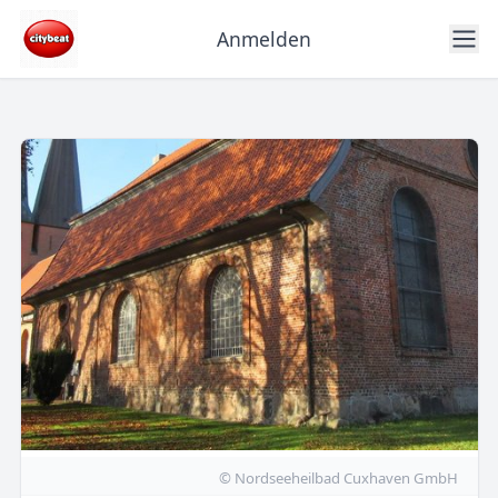
Anmelden
© Nordseeheilbad Cuxhaven GmbH