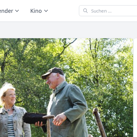
ender
Kino