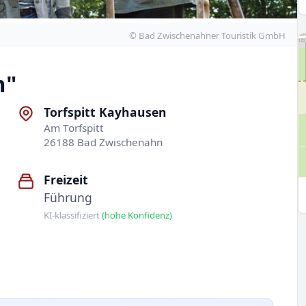
© Bad Zwischenahner Touristik GmbH
n"
Torfspitt Kayhausen
Am Torfspitt
26188 Bad Zwischenahn
Freizeit
Führung
KI-klassifiziert
(hohe Konfidenz)