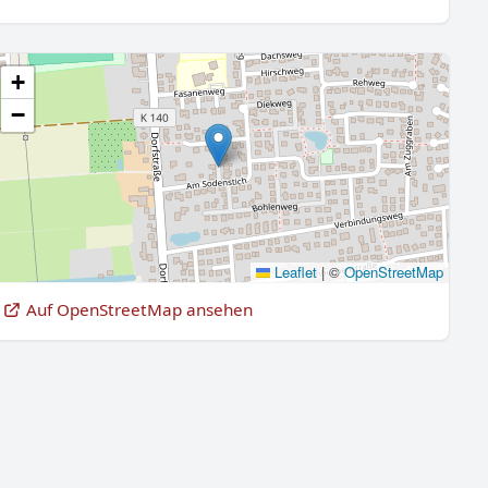
+
−
Leaflet
|
©
OpenStreetMap
Auf OpenStreetMap ansehen