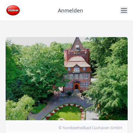
Anmelden
© Nordseeheilbad Cuxhaven GmbH