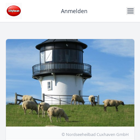
Anmelden
© Nordseeheilbad Cuxhaven GmbH