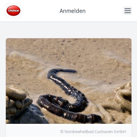
Anmelden
© Nordseeheilbad Cuxhaven GmbH