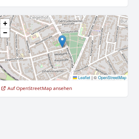
+
−
Leaflet
|
©
OpenStreetMap
Auf OpenStreetMap ansehen