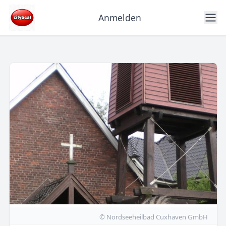
Anmelden
© Nordseeheilbad Cuxhaven GmbH