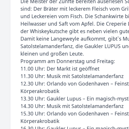
Die Meister der Zünfte bereiten auserlesen 
sind: Der Bräter mit leckerem Fleisch vom Gr
und Leckereien vom Fisch. Die Schankwirte bi
Heilwasser und Saft vom Apfel. Die Creperie
der Whiskeykutsche gibt es neben vielen gut
Damit keine Langeweyle aufkommt, gibt`s Mu
Satolstelamanderfanz, die Gaukler LUPUS u
kleinen und großen Leute.
Programm am Donnerstag und Freitag:
11.00 Uhr: Der Markt ist geöffnet
11.30 Uhr: Musik mit Satolstelamanderfanz
12.30 Uhr: Orlando von Godenhaven – Feinst
Körperakrobatik
13.30 Uhr: Gaukler Lupus – Ein magisch-myst
14.30 Uhr: Musik mit Satolstelamanderfanz
15.30 Uhr: Orlando von Godenhaven – Feinst
Körperakrobatik
16.30 Uhr: Gaukler Lupus – Ein magisch-myst