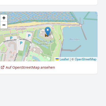
+
−
Leaflet
|
©
OpenStreetMap
Auf OpenStreetMap ansehen