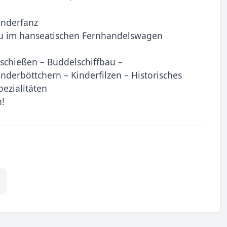
anderfanz
au im hanseatischen Fernhandelswagen
schießen – Buddelschiffbau –
derböttchern – Kinderfilzen – Historisches
ezialitäten
!