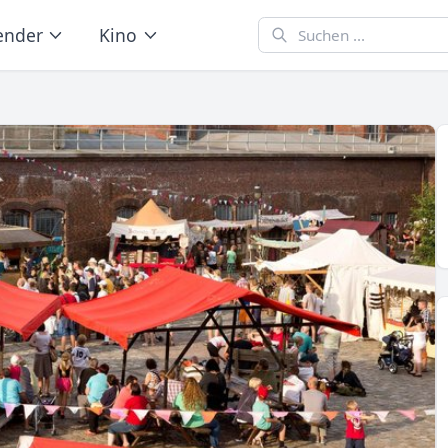
ender
Kino