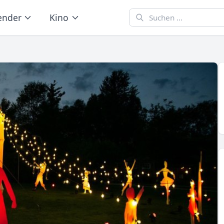
ender
Kino