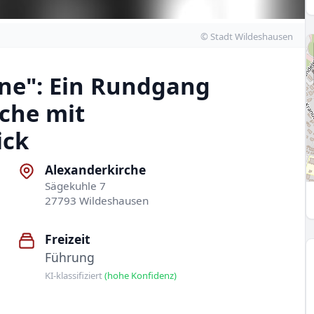
© Stadt Wildeshausen
ane": Ein Rundgang
rche mit
ick
Alexanderkirche
Sägekuhle 7
27793 Wildeshausen
Freizeit
Führung
KI-klassifiziert
(hohe Konfidenz)