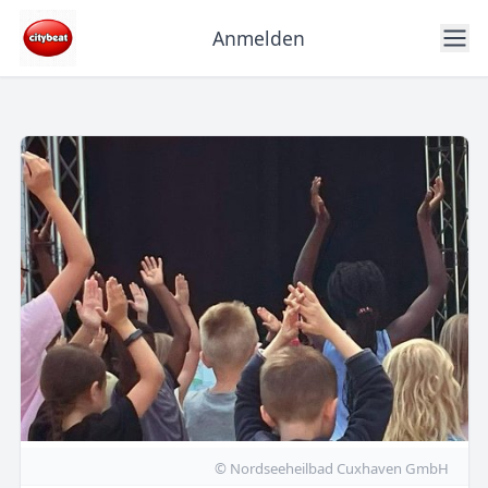
Anmelden
© Nordseeheilbad Cuxhaven GmbH