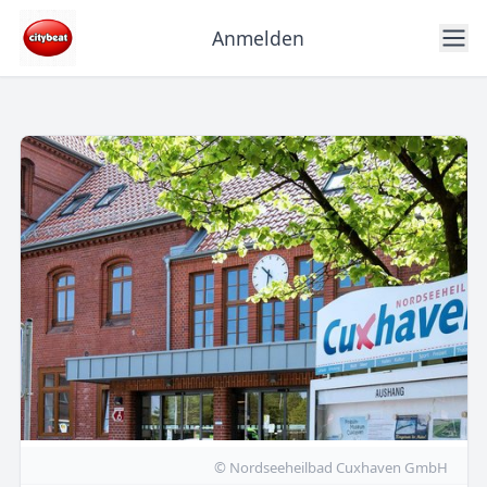
Anmelden
© Nordseeheilbad Cuxhaven GmbH