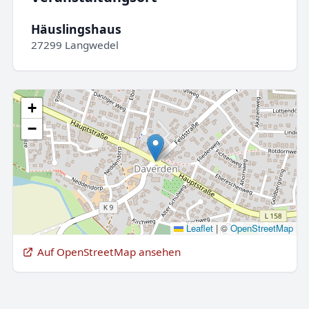
Häuslingshaus
27299 Langwedel
+
−
Leaflet
|
©
OpenStreetMap
Auf OpenStreetMap ansehen