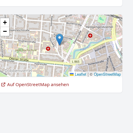
+
−
Leaflet
|
©
OpenStreetMap
Auf OpenStreetMap ansehen