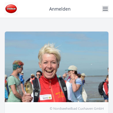
Anmelden
© Nordseeheilbad Cuxhaven GmbH