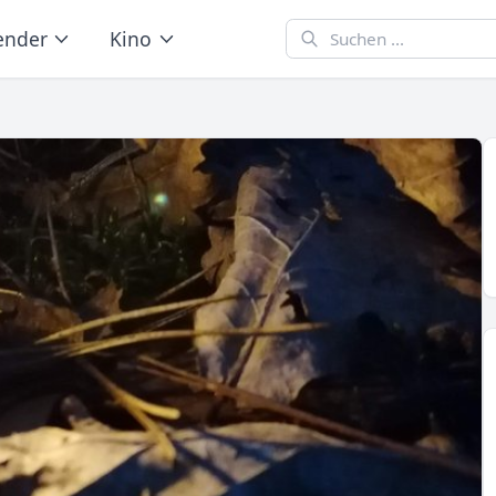
ender
Kino