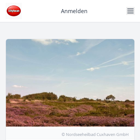
Anmelden
© Nordseeheilbad Cuxhaven GmbH