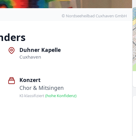
© Nordseeheilbad Cuxhaven GmbH
nders
Duhner Kapelle
Cuxhaven
Konzert
Chor & Mitsingen
KI-klassifiziert
(hohe Konfidenz)