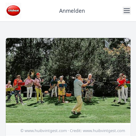
Anmelden
© www.huibvintgest.com · Credit: www.huibvintgest.com