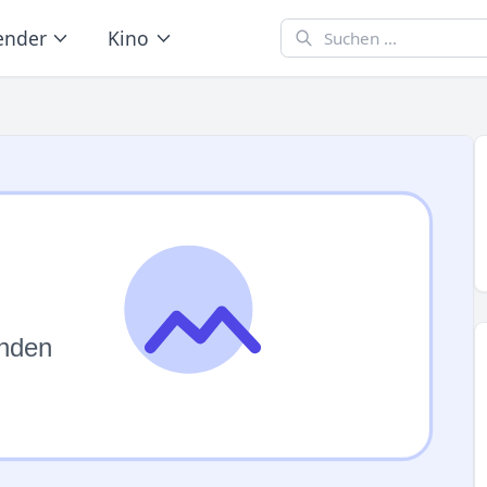
ender
Kino