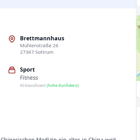
Brettmannhaus
Mühlenstraße 26
27367 Sottrum
Sport
Fitness
KI-klassifiziert
(hohe Konfidenz)
n Chinesischen Medizin ein altes in China weit