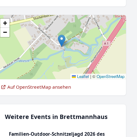
+
−
Leaflet
|
©
OpenStreetMap
Auf OpenStreetMap ansehen
Weitere Events in Brettmannhaus
Familien-Outdoor-Schnitzeljagd 2026 des