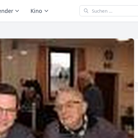
ender
Kino