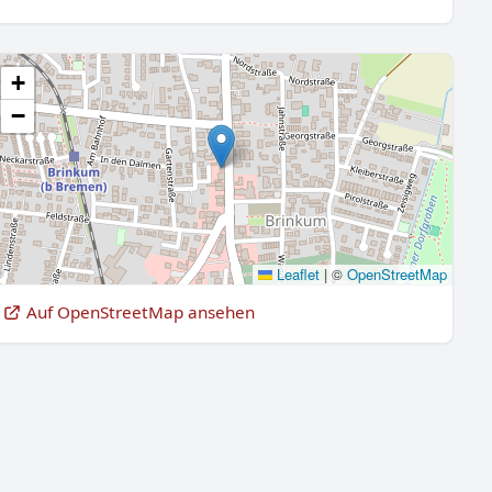
+
−
Leaflet
|
©
OpenStreetMap
Auf OpenStreetMap ansehen