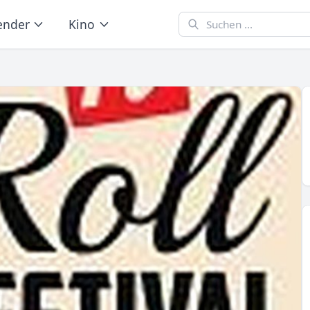
ender
Kino