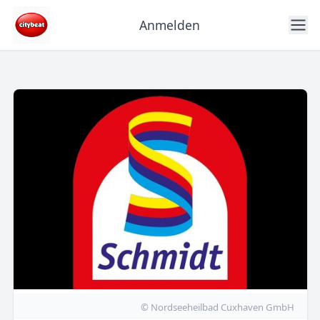
Anmelden
© Nordseeheilbad Cuxhaven GmbH