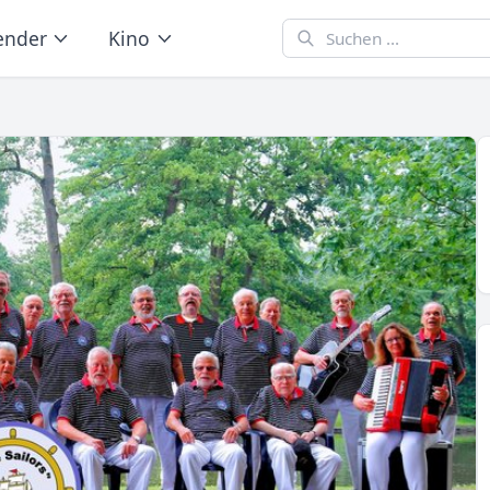
ender
Kino