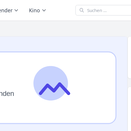
ender
Kino